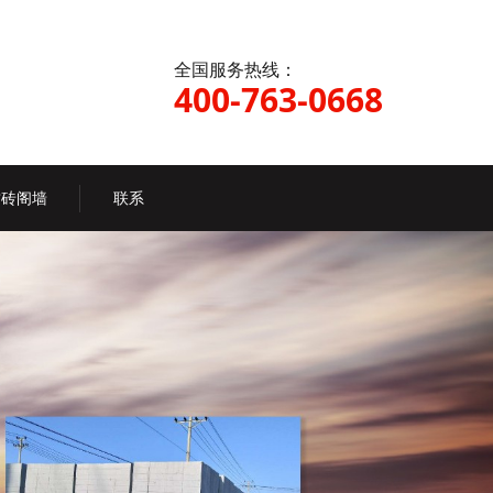
全国服务热线：
400-763-0668
质砖阁墙
联系