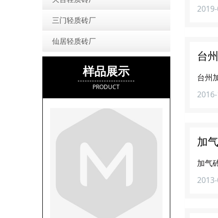
2019-
三门轻质砖厂
仙居轻质砖厂
台州
样品展示
台州
PRODUCT
2016-
加气
加气
2013-