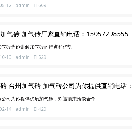
05-12
admin
669
加气砖 加气砖厂家直销电话：15057298555
加气砖为你讲解加气砖的特点和优势
10-13
admin
529
砖 台州加气砖 加气砖公司为你提供直销电话：15
砖公司为你提供优质加气砖，欢迎前来洽谈合作！
02-14
admin
420