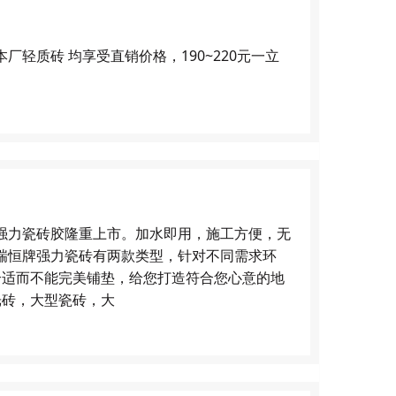
轻质砖 均享受直销价格，190~220元一立
强力瓷砖胶隆重上市。加水即用，施工方便，无
瑞恒牌强力瓷砖有两款类型，针对不同需求环
合适而不能完美铺垫，给您打造符合您心意的地
光砖，大型瓷砖，大