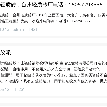
轻质砖，台州轻质砖厂电话：15057298555
质砖，台州轻质砖厂2016年全面回馈广大客户，所有客户购买本厂
墙工程更加优惠，欢迎来电详询：电话15057298555
10-13
admin
421
砖胶泥
强力瓷砖胶：让瓷砖铺垫变得很简单!由瑞恒建材有限公司打造的
砖湿墙，直接使用，不仅用来起来安全方便，还给您节省时间。 
1.普通型：用于粘贴带吸收性的中小瓷砖。避免了因购买瓷砖不
砖。2.增强型：具有超强粘结力，用于粘贴吸水率低的瓷砖，抛
05-12
261