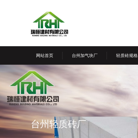
网站首页
台州加气块厂
轻质砖规格
台州轻质砖厂