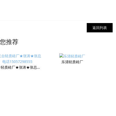
返回列表
您推荐
乐清轻质砖厂
天台轻质砖厂★张涛★张总电话15057298555