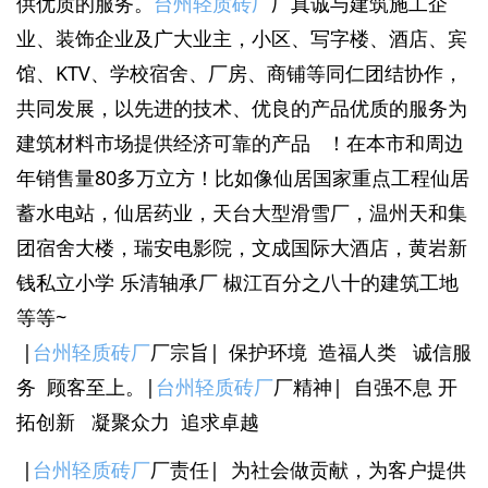
供优质的服务。
台州轻质砖厂
厂真诚与建筑施工企
业、装饰企业及广大业主，小区、写字楼、酒店、宾
馆、KTV、学校宿舍、厂房、商铺等同仁团结协作，
共同发展，以先进的技术、优良的产品优质的服务为
建筑材料市场提供经济可靠的产品 ！在本市和周边
年销售量80多万立方！比如像仙居国家重点工程仙居
蓄水电站，仙居药业，天台大型滑雪厂，温州天和集
团宿舍大楼，瑞安电影院，文成国际大酒店，黄岩新
钱私立小学 乐清轴承厂 椒江百分之八十的建筑工地
等等~
|
台州轻质砖厂
厂宗旨|
保护环境 造福人类 诚信服
务 顾客至上。
|
台州轻质砖厂
厂精神| 自强不息 开
拓创新 凝聚众力 追求卓越
|
台州轻质砖厂
厂责任|
为社会做贡献，为客户提供